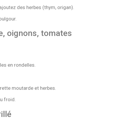
ajoutez des herbes (thym, origan).
oulgour.
e, oignons, tomates
les en rondelles.
grette moutarde et herbes.
u froid.
illé