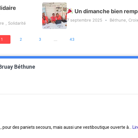
lidaire
Un dimanche bien rempli
e
7 septembre 2025
Béthune
,
Croi
ire
,
Solidarité
...
1
2
3
43
 Bruay Béthune
re , pour des paniets secours, mais aussi une vestiboutique ouverte à...
Lir