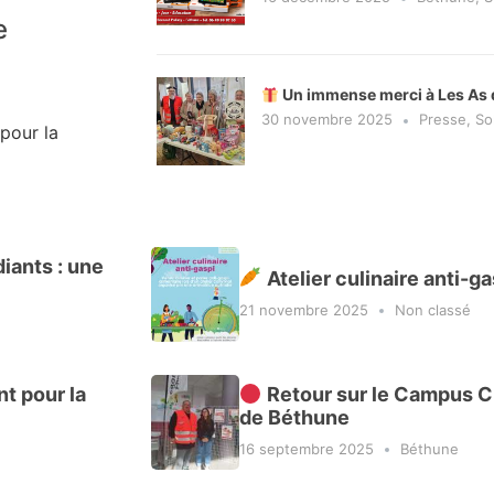
e
Un immense merci à Les As d
30 novembre 2025
Presse
,
So
 pour la
iants : une
Atelier culinaire anti-ga
21 novembre 2025
Non classé
t pour la
Retour sur le Campus Cr
de Béthune
16 septembre 2025
Béthune