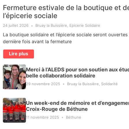
Fermeture estivale de la boutique et d
l’épicerie sociale
24 juillet 2026
Bruay la Buissière
,
Epicerie Solidaire
La boutique solidaire et l’épicerie sociale seront ouvertes
dernière fois avant la fermeture
Lire plus
Merci à l’ALEDS pour son soutien aux étud
belle collaboration solidaire
29 novembre 2025
Bruay la Buissière
,
Solidarité
Un week-end de mémoire et d’engagemen
Croix-Rouge de Béthune
11 novembre 2025
Béthune