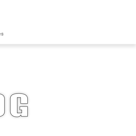
es
OG