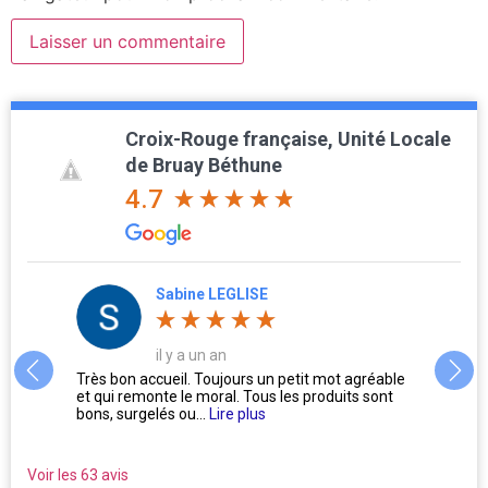
Croix-Rouge française, Unité Locale
de Bruay Béthune
4.7
Sabine LEGLISE
il y a un an
ue
Très bon accueil. Toujours un petit mot agréable
Des pe
!!! Ils
et qui remonte le moral. Tous les produits sont
tous
bons, surgelés ou...
Lire plus
Voir les 63 avis