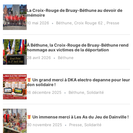
La Croix-Rouge de Bruay-Béthune au devoir de
mémoire
10 mai 2026
Béthune
,
Croix Rouge 62
,
Presse
À Béthune, la Croix-Rouge de Bruay-Béthune rend
hommage aux victimes de la déportation
28 avril 2026
Béthune
Un grand merci à DKA electro depanne pour leur
don solidaire !
16 décembre 2025
Béthune
,
Solidarité
Un immense merci à Les As du Jeu de Dainville !
30 novembre 2025
Presse
,
Solidarité