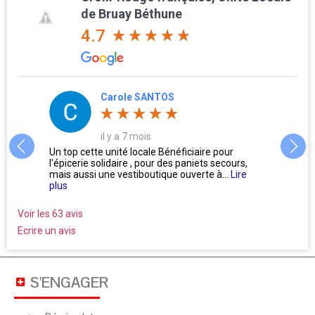
de Bruay Béthune
4.7
ole SANTOS
jjw d'Artois62
a 7 mois
il y a 8 mois
té locale Bénéficiaire pour
L'accueil par les bénévoles vous f
ire , pour des paniets secours,
Oublier l'égocentrisme de la nature
estiboutique ouverte à...
Lire
ne se posent pas la...
Lire plus
Voir les 63 avis
Ecrire un avis
S'ENGAGER