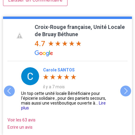
Croix-Rouge française, Unité Locale
de Bruay Béthune
4.7
Carole SANTOS
il y a 7 mois
us
Un top cette unité locale Bénéficiaire pour
L'accu
l'épicerie solidaire , pour des paniets secours,
Oublie
mais aussi une vestiboutique ouverte à...
Lire
ne se 
plus
Voir les 63 avis
Ecrire un avis