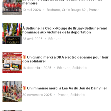
mémoire
10 mai 2026
Béthune
,
Croix Rouge 62
,
Presse
À Béthune, la Croix-Rouge de Bruay-Béthune rend
hommage aux victimes de la déportation
28 avril 2026
Béthune
Un grand merci à DKA electro depanne pour leur
don solidaire !
16 décembre 2025
Béthune
,
Solidarité
Un immense merci à Les As du Jeu de Dainville !
30 novembre 2025
Presse
,
Solidarité