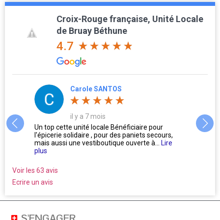
Croix-Rouge française, Unité Locale
de Bruay Béthune
4.7
Carole SANTOS
il y a 7 mois
us
Un top cette unité locale Bénéficiaire pour
L'accu
l'épicerie solidaire , pour des paniets secours,
Oublie
mais aussi une vestiboutique ouverte à...
Lire
ne se 
plus
Voir les 63 avis
Ecrire un avis
S'ENGAGER