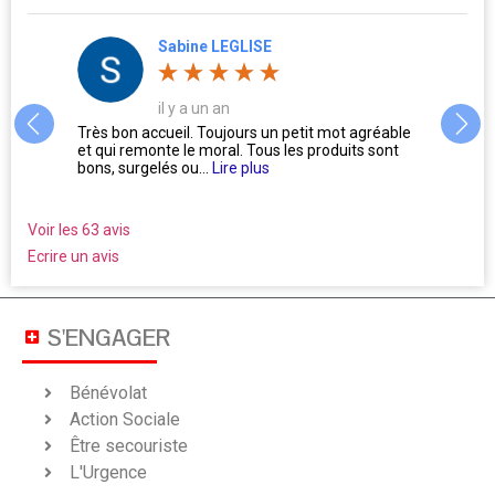
Sabine LEGLISE
il y a un an
ue
Très bon accueil. Toujours un petit mot agréable
Des pe
!!! Ils
et qui remonte le moral. Tous les produits sont
tous
bons, surgelés ou...
Lire plus
Voir les 63 avis
Ecrire un avis
S'ENGAGER
Bénévolat
Action Sociale
Être secouriste
L'Urgence