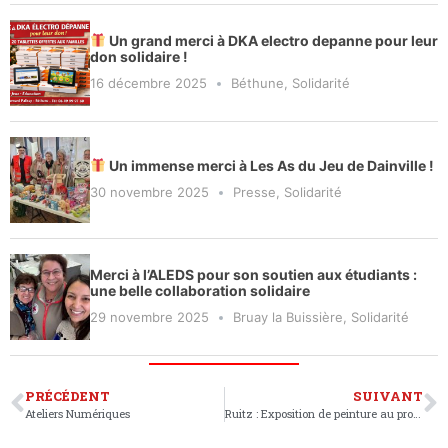
Un grand merci à DKA electro depanne pour leur
don solidaire !
16 décembre 2025
Béthune
,
Solidarité
Un immense merci à Les As du Jeu de Dainville !
30 novembre 2025
Presse
,
Solidarité
Merci à l’ALEDS pour son soutien aux étudiants :
une belle collaboration solidaire
29 novembre 2025
Bruay la Buissière
,
Solidarité
PRÉCÉDENT
SUIVANT
Ateliers Numériques
Ruitz : Exposition de peinture au profit de l’Ukraine