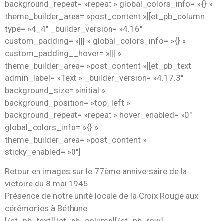
background_repeat= »repeat » global_colors_info= »{} »
theme_builder_area= »post_content »][et_pb_column
type= »4_4″ _builder_version= »4.16″
custom_padding= »||| » global_colors_info= »{} »
custom_padding__hover= »||| »
theme_builder_area= »post_content »][et_pb_text
admin_label= »Text » _builder_version= »4.17.3″
background_size= »initial »
background_position= »top_left »
background_repeat= »repeat » hover_enabled= »0″
global_colors_info= »{} »
theme_builder_area= »post_content »
sticky_enabled= »0″]
Retour en images sur le 77ème anniversaire de la
victoire du 8 mai 1945.
Présence de notre unité locale de la Croix Rouge aux
cérémonies à Béthune.
[/et_pb_text][/et_pb_column][/et_pb_row]