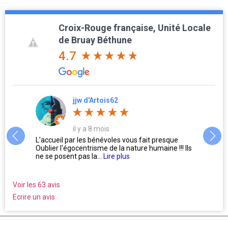
Croix-Rouge française, Unité Locale
de Bruay Béthune
4.7
jjw d'Artois62
il y a 8 mois
L'accueil par les bénévoles vous fait presque
Très b
rs,
Oublier l'égocentrisme de la nature humaine !!! Ils
et qui
ire
ne se posent pas la...
Lire plus
bons, 
Voir les 63 avis
Ecrire un avis