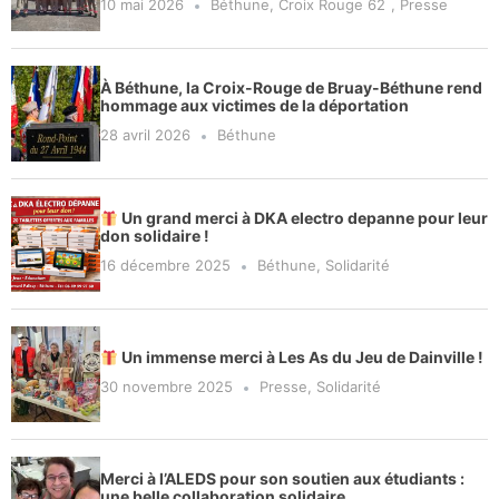
10 mai 2026
Béthune
,
Croix Rouge 62
,
Presse
À Béthune, la Croix-Rouge de Bruay-Béthune rend
hommage aux victimes de la déportation
28 avril 2026
Béthune
Un grand merci à DKA electro depanne pour leur
don solidaire !
16 décembre 2025
Béthune
,
Solidarité
Un immense merci à Les As du Jeu de Dainville !
30 novembre 2025
Presse
,
Solidarité
Merci à l’ALEDS pour son soutien aux étudiants :
une belle collaboration solidaire