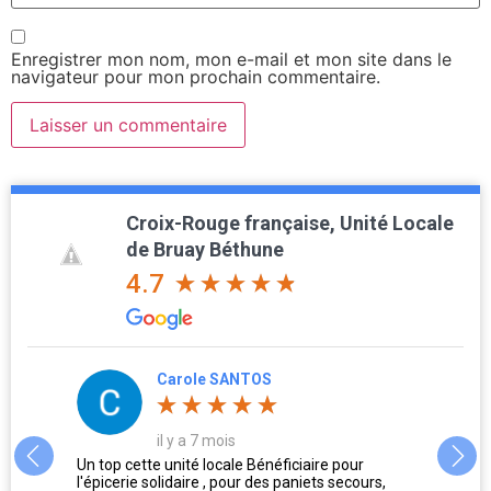
Enregistrer mon nom, mon e-mail et mon site dans le
navigateur pour mon prochain commentaire.
Croix-Rouge française, Unité Locale
de Bruay Béthune
4.7
Carole SANTOS
il y a 7 mois
us
Un top cette unité locale Bénéficiaire pour
L'accu
l'épicerie solidaire , pour des paniets secours,
Oublie