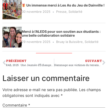
Un immense merci à Les As du Jeu de Dainville !
30 novembre 2025
Presse
,
Solidarité
Merci à l’ALEDS pour son soutien aux étudiants :
une belle collaboration solidaire
29 novembre 2025
Bruay la Buissière
,
Solidarité
PRÉCÉDENT
SUIVANT
RAIL 2025 : Une Journée d’Échanges et de Projets pour l’Avenir de la Croix-Rouge de Bruay-la-Buissière
Hommage aux victimes du terrorisme : la Croix-Rouge de Bruay-Béthune présente à la cérémonie de Béthune
Laisser un commentaire
Votre adresse e-mail ne sera pas publiée.
Les champs
obligatoires sont indiqués avec
*
Commentaire
*