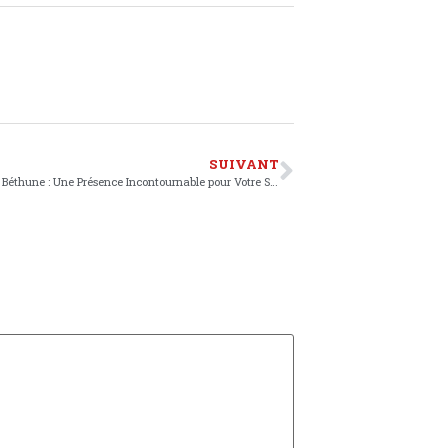
SUIVANT
Les Secouristes de la Croix-Rouge au Marché de Noël de Béthune : Une Présence Incontournable pour Votre Sécurité