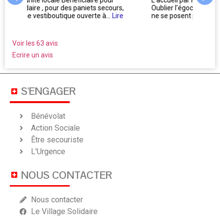
L'accueil par les bénévoles vous fait presque
Très b
rs,
Oublier l'égocentrisme de la nature humaine !!! Ils
et qui
ire
ne se posent pas la...
Lire plus
bons, 
Voir les 63 avis
Ecrire un avis
S'ENGAGER
Bénévolat
Action Sociale
Être secouriste
L'Urgence
NOUS CONTACTER
Nous contacter
Le Village Solidaire