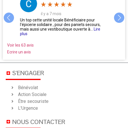
il y a 8 mois
 pour
L'accueil par les bénévoles vous fait presque
T
secours,
Oublier l'égocentrisme de la nature humaine !!! Ils
e
à...
Lire
ne se posent pas la...
Lire plus
b
Voir les 63 avis
Ecrire un avis
S'ENGAGER
Bénévolat
Action Sociale
Être secouriste
L'Urgence
NOUS CONTACTER