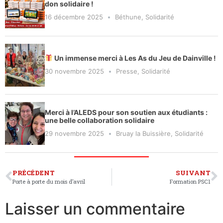
don solidaire !
16 décembre 2025
Béthune
,
Solidarité
Un immense merci à Les As du Jeu de Dainville !
30 novembre 2025
Presse
,
Solidarité
Merci à l’ALEDS pour son soutien aux étudiants :
une belle collaboration solidaire
29 novembre 2025
Bruay la Buissière
,
Solidarité
PRÉCÉDENT
SUIVANT
Porte à porte du mois d’avril
Formation PSC1
Laisser un commentaire