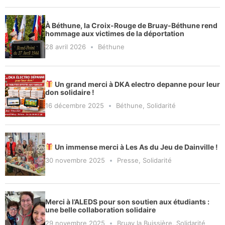
À Béthune, la Croix-Rouge de Bruay-Béthune rend
hommage aux victimes de la déportation
28 avril 2026
Béthune
Un grand merci à DKA electro depanne pour leur
don solidaire !
16 décembre 2025
Béthune
,
Solidarité
Un immense merci à Les As du Jeu de Dainville !
30 novembre 2025
Presse
,
Solidarité
Merci à l’ALEDS pour son soutien aux étudiants :
une belle collaboration solidaire
29 novembre 2025
Bruay la Buissière
,
Solidarité