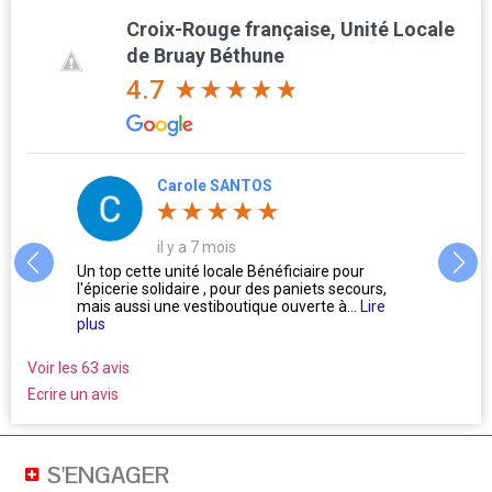
Croix-Rouge française, Unité Locale
de Bruay Béthune
4.7
Carole SANTOS
il y a 7 mois
us
Un top cette unité locale Bénéficiaire pour
L'accu
l'épicerie solidaire , pour des paniets secours,
Oublie
mais aussi une vestiboutique ouverte à...
Lire
ne se 
plus
Voir les 63 avis
Ecrire un avis
S'ENGAGER