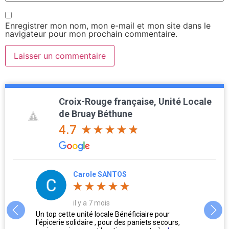
Enregistrer mon nom, mon e-mail et mon site dans le
navigateur pour mon prochain commentaire.
Croix-Rouge française, Unité Locale
de Bruay Béthune
4.7
Carole SANTOS
il y a 7 mois
us
Un top cette unité locale Bénéficiaire pour
L'accu
l'épicerie solidaire , pour des paniets secours,
Oublie