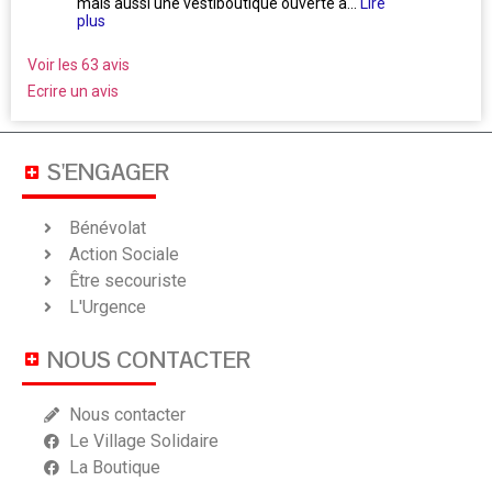
mais aussi une vestiboutique ouverte à...
Lire
ne se 
plus
Voir les 63 avis
Ecrire un avis
S'ENGAGER
Bénévolat
Action Sociale
Être secouriste
L'Urgence
NOUS CONTACTER
Nous contacter
Le Village Solidaire
La Boutique