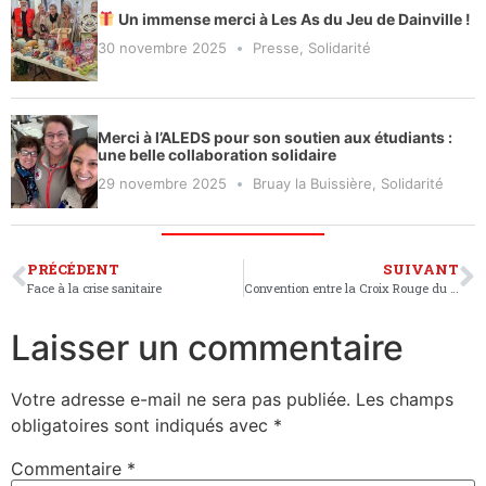
Un immense merci à Les As du Jeu de Dainville !
30 novembre 2025
Presse
,
Solidarité
Merci à l’ALEDS pour son soutien aux étudiants :
une belle collaboration solidaire
29 novembre 2025
Bruay la Buissière
,
Solidarité
PRÉCÉDENT
SUIVANT
Face à la crise sanitaire
Convention entre la Croix Rouge du PdC et la Gendarmerie
Laisser un commentaire
Votre adresse e-mail ne sera pas publiée.
Les champs
obligatoires sont indiqués avec
*
Commentaire
*