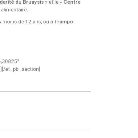
darité du Bruaysis
» et le «
Centre
 alimentaire.
s moins de 12 ans, ou à
Trampo
6,30825″
][/et_pb_section]