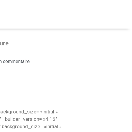
eure
n commentaire
ackground_size= »initial »
 _builder_version= »4.16″
 background_size= »initial »