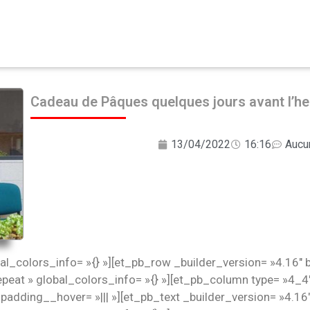
Cadeau de Pâques quelques jours avant l’h
13/04/2022
16:16
Aucu
bal_colors_info= »{} »][et_pb_row _builder_version= »4.16″ b
eat » global_colors_info= »{} »][et_pb_column type= »4_4″
adding__hover= »||| »][et_pb_text _builder_version= »4.16″