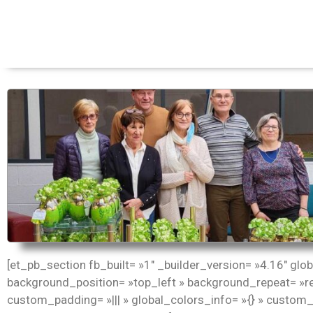
[et_pb_section fb_built= »1″ _builder_version= »4.16″ glo
background_position= »top_left » background_repeat= »rep
custom_padding= »||| » global_colors_info= »{} » custom_p