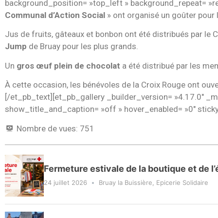
background_position= »top_left » background_repeat= »rep
Communal d’Action Social
» ont organisé un goûter pour l
Jus de fruits, gâteaux et bonbon ont été distribués par le
Jump
de Bruay pour les plus grands.
Un
gros œuf plein de chocolat
a été distribué par les me
À cette occasion, les bénévoles de la Croix Rouge ont ouver
[/et_pb_text][et_pb_gallery _builder_version= »4.17.0″ 
show_title_and_caption= »off » hover_enabled= »0″ stick
Nombre de vues:
751
Fermeture estivale de la boutique et de l’
24 juillet 2026
Bruay la Buissière
,
Epicerie Solidaire