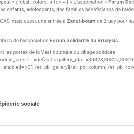
eat » global_colors_info= »{} »]L’association «
Forum Soli
es enfants, adolescents, des familles bénéficiaires de l’aide
 CCAS, mais aussi, une entrée à
Zanzi-boum
de Bruay pour le
mbres de l’association
Forum Solidarité du Bruaysis.
t les portes de la Vestiboutique du village solidaire.
_module_preset= »default » gallery_ids= »30828,30827,3082
y_enabled= »0″][/et_pb_gallery][/et_pb_column][/et_pb_row
épicerie sociale