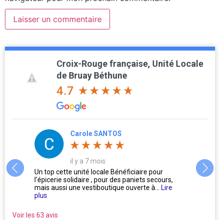
Croix-Rouge française, Unité Locale
de Bruay Béthune
4.7
Carole SANTOS
il y a 7 mois
us
Un top cette unité locale Bénéficiaire pour
L'accu
l'épicerie solidaire , pour des paniets secours,
Oublie
mais aussi une vestiboutique ouverte à...
Lire
ne se 
plus
Voir les 63 avis