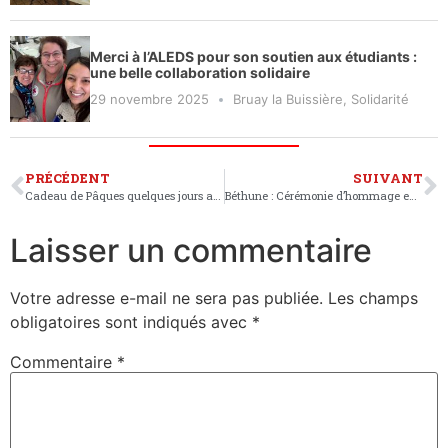
Merci à l’ALEDS pour son soutien aux étudiants :
une belle collaboration solidaire
29 novembre 2025
Bruay la Buissière
,
Solidarité
PRÉCÉDENT
SUIVANT
Cadeau de Pâques quelques jours avant l’heure
Béthune : Cérémonie d’hommage en mémoire des déportés
Laisser un commentaire
Votre adresse e-mail ne sera pas publiée.
Les champs
obligatoires sont indiqués avec
*
Commentaire
*