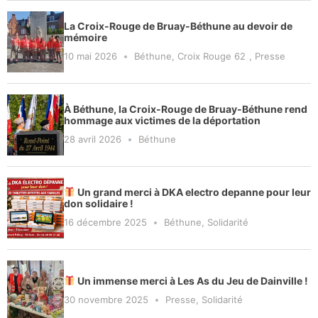
La Croix-Rouge de Bruay-Béthune au devoir de
mémoire
10 mai 2026
Béthune
,
Croix Rouge 62
,
Presse
À Béthune, la Croix-Rouge de Bruay-Béthune rend
hommage aux victimes de la déportation
28 avril 2026
Béthune
Un grand merci à DKA electro depanne pour leur
don solidaire !
16 décembre 2025
Béthune
,
Solidarité
Un immense merci à Les As du Jeu de Dainville !
30 novembre 2025
Presse
,
Solidarité