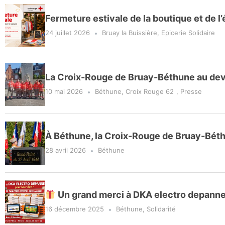
Fermeture estivale de la boutique et de l’
24 juillet 2026
Bruay la Buissière
,
Epicerie Solidaire
La Croix-Rouge de Bruay-Béthune au de
10 mai 2026
Béthune
,
Croix Rouge 62
,
Presse
À Béthune, la Croix-Rouge de Bruay-Bét
28 avril 2026
Béthune
Un grand merci à DKA electro depanne p
16 décembre 2025
Béthune
,
Solidarité