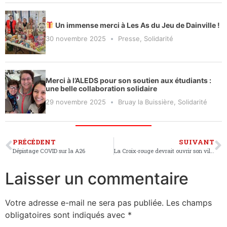
Un immense merci à Les As du Jeu de Dainville !
30 novembre 2025
Presse
,
Solidarité
Merci à l’ALEDS pour son soutien aux étudiants :
une belle collaboration solidaire
29 novembre 2025
Bruay la Buissière
,
Solidarité
PRÉCÉDENT
SUIVANT
Dépistage COVID sur la A26
La Croix-rouge devrait ouvrir son village solidaire mi-avril sur la friche Lidl
Laisser un commentaire
Votre adresse e-mail ne sera pas publiée.
Les champs
obligatoires sont indiqués avec
*