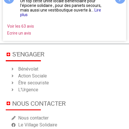
us
Un top cette unité locale Bénéficiaire pour
L'accu
l'épicerie solidaire , pour des paniets secours,
Oublie
mais aussi une vestiboutique ouverte à...
Lire
ne se 
plus
Voir les 63 avis
Ecrire un avis
S'ENGAGER
Bénévolat
Action Sociale
Être secouriste
L'Urgence
NOUS CONTACTER
Nous contacter
Le Village Solidaire