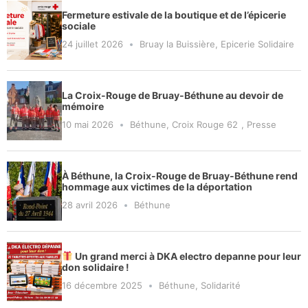
Fermeture estivale de la boutique et de l’épicerie
sociale
24 juillet 2026
Bruay la Buissière
,
Epicerie Solidaire
La Croix-Rouge de Bruay-Béthune au devoir de
mémoire
10 mai 2026
Béthune
,
Croix Rouge 62
,
Presse
À Béthune, la Croix-Rouge de Bruay-Béthune rend
hommage aux victimes de la déportation
28 avril 2026
Béthune
Un grand merci à DKA electro depanne pour leur
don solidaire !
16 décembre 2025
Béthune
,
Solidarité