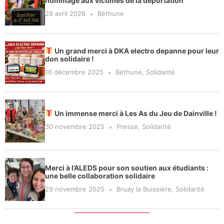
hommage aux victimes de la déportation
28 avril 2026
Béthune
Un grand merci à DKA electro depanne pour leur
don solidaire !
16 décembre 2025
Béthune
,
Solidarité
Un immense merci à Les As du Jeu de Dainville !
30 novembre 2025
Presse
,
Solidarité
Merci à l’ALEDS pour son soutien aux étudiants :
une belle collaboration solidaire
29 novembre 2025
Bruay la Buissière
,
Solidarité