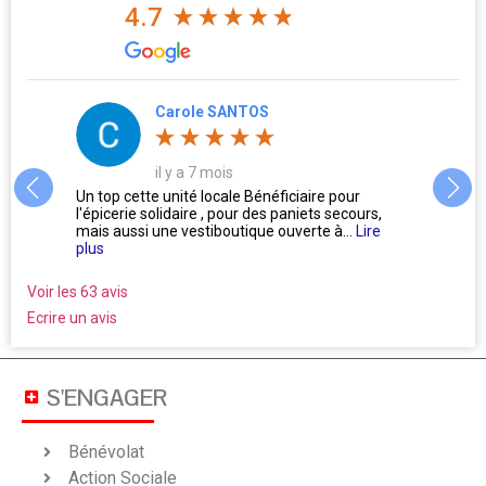
4.7
Carole SANTOS
il y a 7 mois
us
Un top cette unité locale Bénéficiaire pour
L'accu
l'épicerie solidaire , pour des paniets secours,
Oublie
mais aussi une vestiboutique ouverte à...
Lire
ne se 
plus
Voir les 63 avis
Ecrire un avis
S'ENGAGER
Bénévolat
Action Sociale