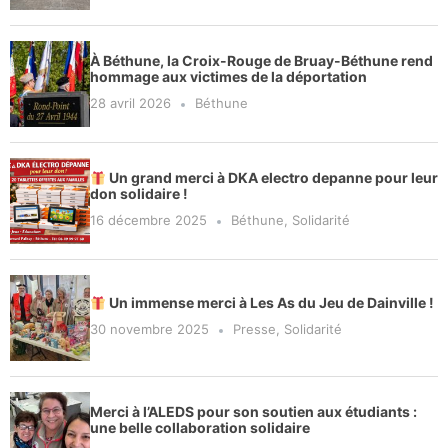
À Béthune, la Croix-Rouge de Bruay-Béthune rend
hommage aux victimes de la déportation
28 avril 2026
Béthune
Un grand merci à DKA electro depanne pour leur
don solidaire !
16 décembre 2025
Béthune
,
Solidarité
Un immense merci à Les As du Jeu de Dainville !
30 novembre 2025
Presse
,
Solidarité
Merci à l’ALEDS pour son soutien aux étudiants :
une belle collaboration solidaire