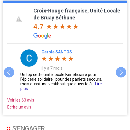
Croix-Rouge française, Unité Locale
de Bruay Béthune
4.7
Carole SANTOS
il y a 7 mois
us
Un top cette unité locale Bénéficiaire pour
L'accu
l'épicerie solidaire , pour des paniets secours,
Oublie
mais aussi une vestiboutique ouverte à...
Lire
ne se 
plus
Voir les 63 avis
Ecrire un avis
S'ENGAGER