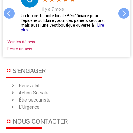
il y a 7 mois
us
Un top cette unité locale Bénéficiaire pour
L'accu
l'épicerie solidaire , pour des paniets secours,
Oublie
mais aussi une vestiboutique ouverte à...
Lire
ne se 
plus
Voir les 63 avis
Ecrire un avis
S'ENGAGER
Bénévolat
Action Sociale
Être secouriste
L'Urgence
NOUS CONTACTER