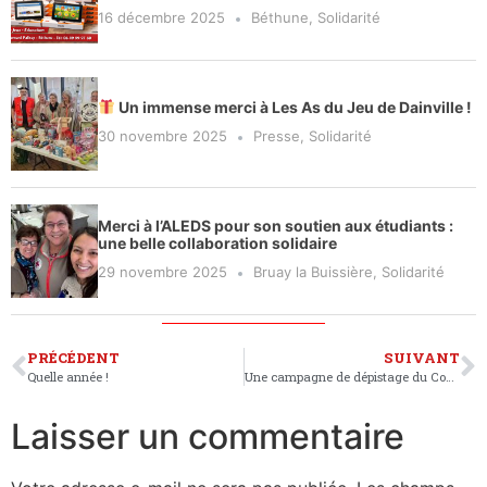
16 décembre 2025
Béthune
,
Solidarité
Un immense merci à Les As du Jeu de Dainville !
30 novembre 2025
Presse
,
Solidarité
Merci à l’ALEDS pour son soutien aux étudiants :
une belle collaboration solidaire
29 novembre 2025
Bruay la Buissière
,
Solidarité
PRÉCÉDENT
SUIVANT
Quelle année !
Une campagne de dépistage du Covid-19 commence le 11 janvier à Béthune
Laisser un commentaire